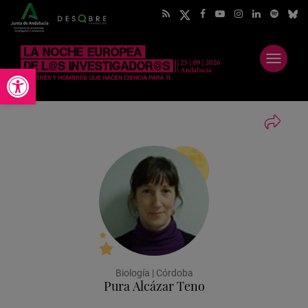
Abrir
Abrir barra de herramientas
menú
Biología | Córdoba
Pura Alcázar Teno