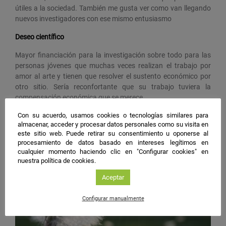
útiles a la sociedad. También me gusta ver como van llegando
nuevos investigadores con ese mismo entusiasmo
Deseo científico
Mayor financiación para la investigación sobre todo para las
personas jóvenes que muchas veces realizan el trabajo por
amor al arte y tienen que resolver el sustento económico por
otro sitio. Sería reconfortante que su trabajo tuviera la
compensación económica que se merece.
Con su acuerdo, usamos cookies o tecnologías similares para
almacenar, acceder y procesar datos personales como su visita en
Actividades en las que participa
este sitio web. Puede retirar su consentimiento u oponerse al
procesamiento de datos basado en intereses legítimos en
cualquier momento haciendo clic en "Configurar cookies" en
nuestra política de cookies.
Aceptar
Configurar manualmente