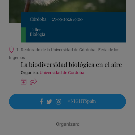
Córdoba
25/09/2026 19:00
Taller
Biología
Ubicación
1. Rectorado de la Universidad de Córdoba | Feria de los
de
Ingenios
la
La biodiversidad biológica en el aire
actividad
Organiza:
Universidad de Córdoba
Guardar
actividad
en
Google
#NIGHTSpain
Calendar
facebook
twitter
instagram