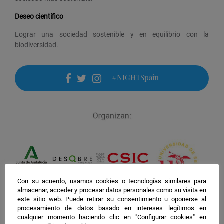
Deseo científico
Lograr una sociedad sostenible y en equilibrio con la
biodiversidad.
#NIGHTSpain
facebook
twitter
instagram
Con su acuerdo, usamos cookies o tecnologías similares para
almacenar, acceder y procesar datos personales como su visita en
este sitio web. Puede retirar su consentimiento u oponerse al
procesamiento de datos basado en intereses legítimos en
cualquier momento haciendo clic en "Configurar cookies" en