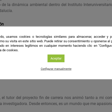
de la dinámica ambiental dentro del Instituto Interuniversitari
dalucía.
ión
do, usamos cookies o tecnologías similares para almacenar, acceder y p
nocimiento, Ingeniería marítima y costera, Gestión integral de p
mo su visita en este sitio web. Puede retirar su consentimiento u oponerse al
do en intereses legítimos en cualquier momento haciendo clic en "Configur
ca de cookies.
les
Aceptar
rco de trabajo a ingenieros medioambientales que deseen 
Configurar manualmente
l y representación del conocimiento a sus trabajos.
era, el tutor del proyecto fin de carrera nos animó tanto a mi 
era investigadora. Desde entonces, es un mundo que me apasion