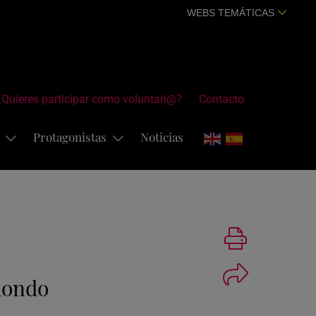
WEBS TEMÁTICAS
¿Quieres participar como voluntari@?
Contacto
s
Protagonistas
Noticias
Imprimir
dondo