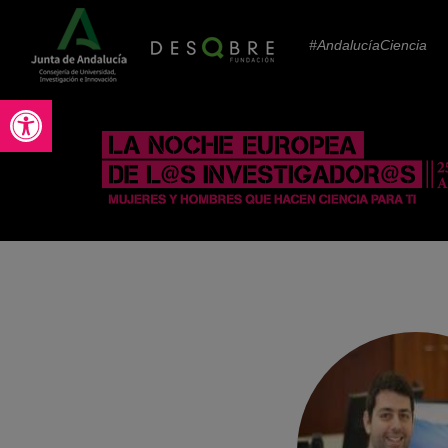
#AndalucíaCiencia
Abrir barra de herramientas