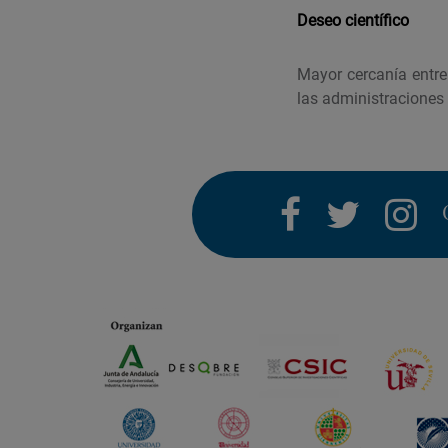
Deseo científico
Mayor cercanía entre
las administraciones 
facebook
twitter
i