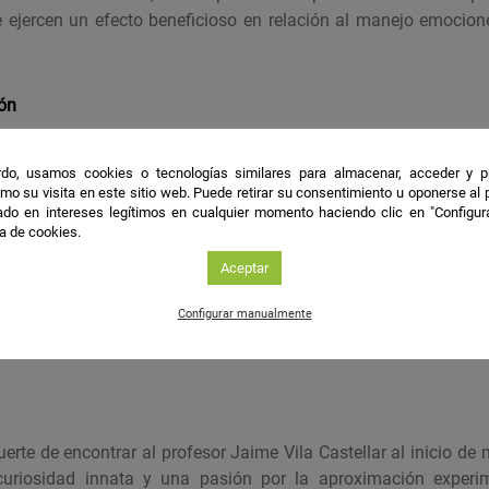
e ejercen un efecto beneficioso en relación al manejo emocio
ión
onal de caras de personas queridas
do, usamos cookies o tecnologías similares para almacenar, acceder y p
mo su visita en este sitio web. Puede retirar su consentimiento u oponerse al
do en intereses legítimos en cualquier momento haciendo clic en "Configur
les
ca de cookies.
Aceptar
ostros de seres queridos, con expresión neutra, provoca un pat
 que es distintivo de las emociones positivas. Este efecto no p
Configurar manualmente
 dichos rostros o a una activación emocional indiferenciada.
uerte de encontrar al profesor Jaime Vila Castellar al inicio de
uriosidad innata y una pasión por la aproximación experim