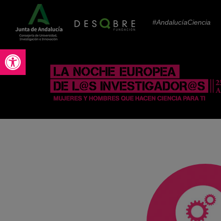
#AndalucíaCiencia
Abrir barra de herramientas