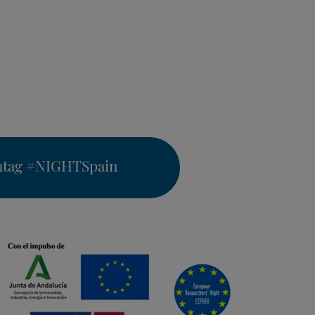
htag
#NIGHTSpain