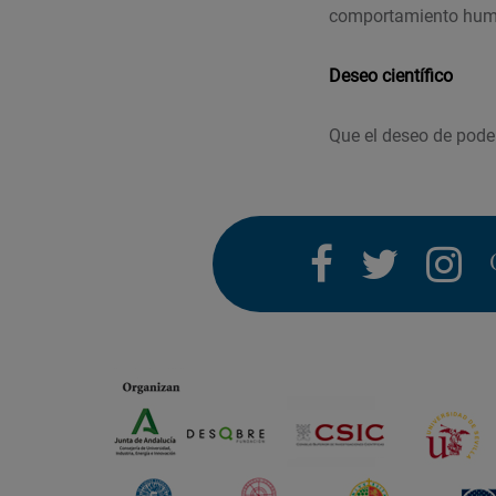
comportamiento huma
Deseo científico
Que el deseo de poder
facebook
twitter
i