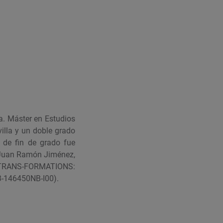
a
. Máster en Estudios
villa y un doble grado
 de fin de grado fue
 Juan Ramón Jiménez,
TRANS-FORMATIONS:
23-146450NB-I00).