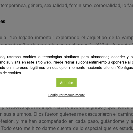
ntemporánea, género, sexualidad, feminismo, corporalidad, lo fa
les
aula. “Un legado inmortal: explorando el arquetipo de la va
ngrienta
y ‘La dama de la casa del amor’.”
JACLR: Journal of 
l. 11, no. 2, 2023
.
do, usamos cookies o tecnologías similares para almacenar, acceder y p
mo su visita en este sitio web. Puede retirar su consentimiento u oponerse al
 María Amo-Hernández, y Paula García-Rodríguez. “Answering t
do en intereses legítimos en cualquier momento haciendo clic en "Configur
ca de cookies.
utures.”
Utopian Studies
, vol. 34, no. 3, 2023. Conference Briefin
Aceptar
Configurar manualmente
s profesores que me impartieron clase en el grado y que nunca d
en sus alumnos. Ellos fueron quienes me descubrieron el camino 
ofesión
, y me han acompañado en cada paso, guiándome y 
.
Todo esto me hizo darme cuenta de lo especial que es estudia