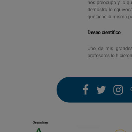
nos preocupa y lo qu
demostró lo equivoca
que tiene la misma p
Deseo científico
Uno de mis grandes
profesores lo hicier
facebook
twitter
i