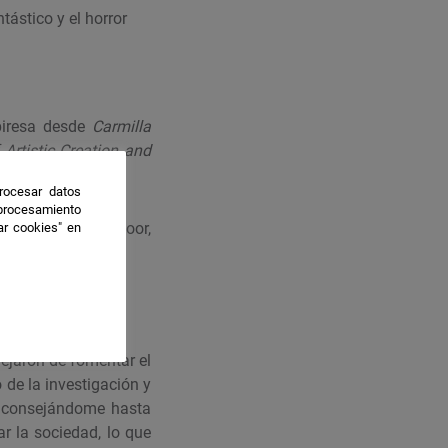
ntástico y
el horror
mpiresa desde
Carmilla
Artistic Creation and
rocesar datos
 procesamiento
he Knock at the Door,
ar cookies" en
g.
ejaron de fomentar el
de la investigación y
aconsejándome hasta
r la sociedad, lo que