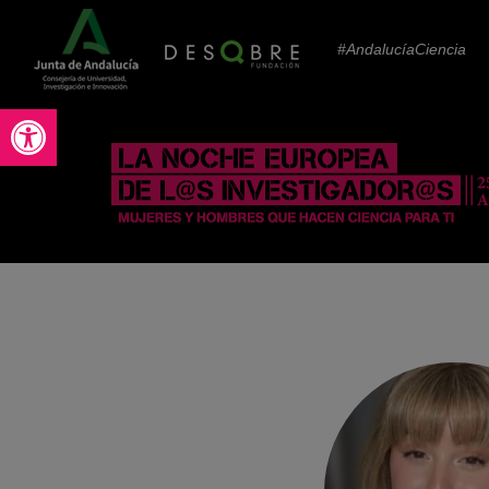
#AndalucíaCiencia
Abrir barra de herramientas