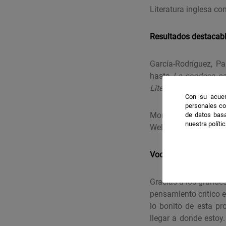
Literatura inglesa co
Resultados destacab
García-Rodríguez, P
hasta
La condesa sa
Literary Research
, vo
Con su acuer
personales co
Mora-Ramírez, Pedro,
de datos basa
nuestra políti
Welcoming Utopian F
Vocación
Gracias a los grande
pensamiento crítico 
lo
bonito de esta pr
llegar a donde estoy