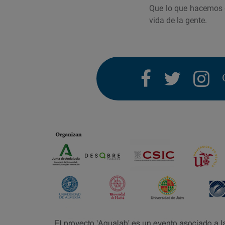
Que lo que hacemos d
vida de la gente.
facebook
twitter
i