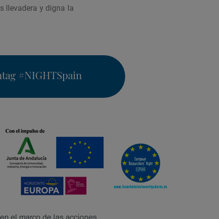
 llevadera y digna la
htag
#NIGHTSpain