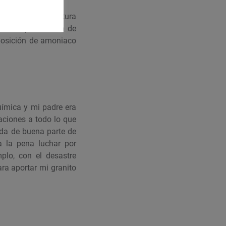
osférica, temperatura
a en la producción de
posición de amoniaco
química y mi padre era
aciones a todo lo que
ida de buena parte de
a la pena luchar por
plo, con el desastre
ara aportar mi granito