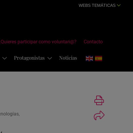
WEBS TEMÁTICAS
¿Quieres participar como voluntari@?
Contacto
s
Protagonistas
Noticias
Imprimir
cnologías,