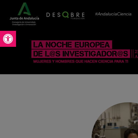
#AndalucíaCiencia
Abrir barra de herramientas