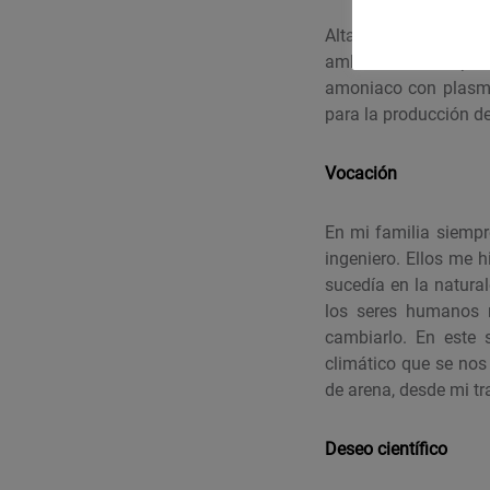
Altas tasas de elimi
ambiente, con impure
amoniaco con plasma
para la producción d
Vocación
En mi familia siempre
ingeniero. Ellos me 
sucedía en la natura
los seres humanos n
cambiarlo. En este 
climático que se nos 
de arena, desde mi tr
Deseo científico