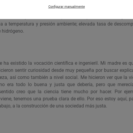
Configurar manualmente
nación de CO
en condiciones reales de aplicación (presión atm
2
zas de aire); altas tasas de producción y eficiencia energétic
 a temperatura y presión ambiente; elevada tasa de descom
e hidrógeno.
 ha existido la vocación científica e ingenieril. Mi madre es 
hicieron sentir curiosidad desde muy pequeña por buscar explic
leza, así como también a nivel social. Me hicieron ver que la v
o era todo lo buena y justa que debería, pero que merecí
sentido creo que la ciencia tiene mucho por hacer. Por ejem
viene, tenemos una prueba clara de ello. Por eso estoy aquí, p
abajo, a la construcción de una sociedad más justa.