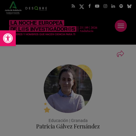
Abrir
Abrir barra de herramientas
menú
Educación | Granada
Patricia Gálvez Fernández