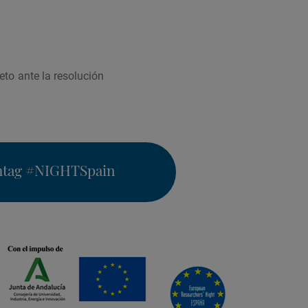
eto ante la resolución
htag
#NIGHTSpain