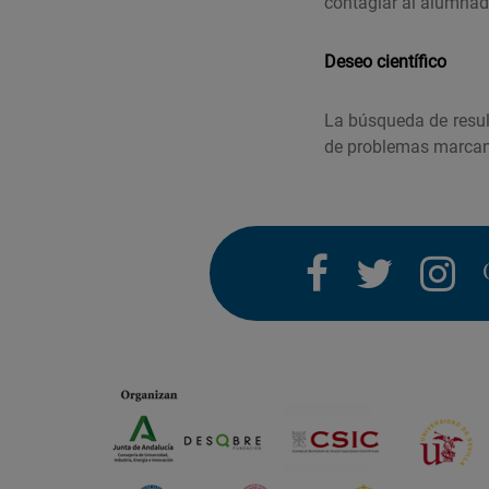
contagiar al alumnad
Deseo científico
La búsqueda de result
de problemas marcan l
facebook
twitter
i