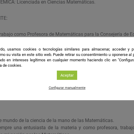
MICA: Licenciada en Ciencias Matemáticas.
TE:
trabajo como Profesora de Matemáticas para la Consejería de E
sora Asociada en el Departamento de Matemáticas de la UHU d
do, usamos cookies o tecnologías similares para almacenar, acceder y p
mo su visita en este sitio web. Puede retirar su consentimiento u oponerse al
do en intereses legítimos en cualquier momento haciendo clic en "Configur
les
ca de cookies.
Aceptar
07 con la presentación del trabajo de Investigación “I
OS”
Configurar manualmente
e mundo de la ciencia de la mano de las Matemáticas.
mpre una entusiasta de la materia y como profesora, trabajo 