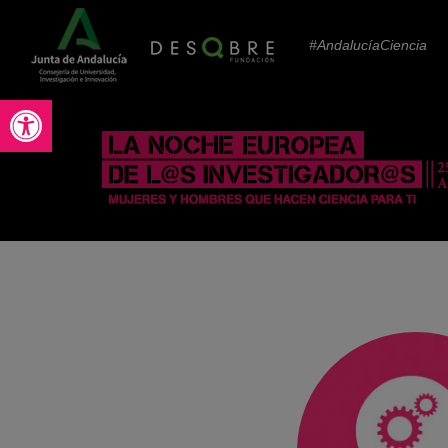
#AndalucíaCiencia
Abrir barra de herramientas