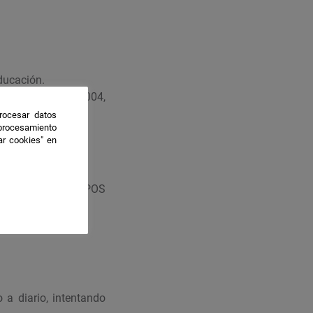
ducación.
urante los años 2004,
rocesar datos
 procesamiento
ar cookies" en
SOCRONÍA DE CAMPOS
a diario, intentando