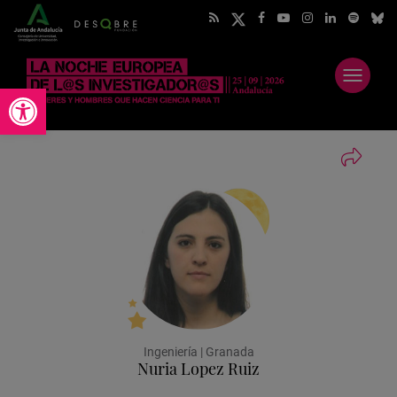
Abrir
Abrir barra de herramientas
menú
Ingeniería | Granada
Nuria Lopez Ruiz