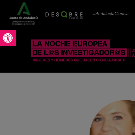
#AndalucíaCiencia
Abrir barra de herramientas