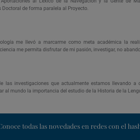
 Aportaciones al Léxico de la Navegación y la Gente de Mar 
s Doctoral de forma paralela al Proyecto.
ilología me llevó a marcarme como meta académica la reali
 ciencia me permita disfrutar de mi pasión, investigar, no aban
de las investigaciones que actualmente estamos llevando a
ar al mundo la importancia del estudio de la Historia de la Leng
nstagram
Conoce todas las novedades en redes con el has