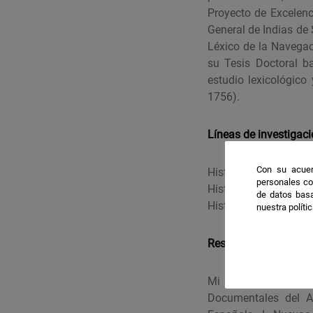
Proyecto de Excelen
General de Indias de 
Léxico de la Navegaci
su Tesis Doctoral ba
estudio lexicológico
1756).
Líneas de investigac
Con su acuer
Historia de los Judeo
personales co
Historia del Español,
de datos basa
Historia del Español 
nuestra políti
Resultados destacab
Mi participación a
Documentales del Ar