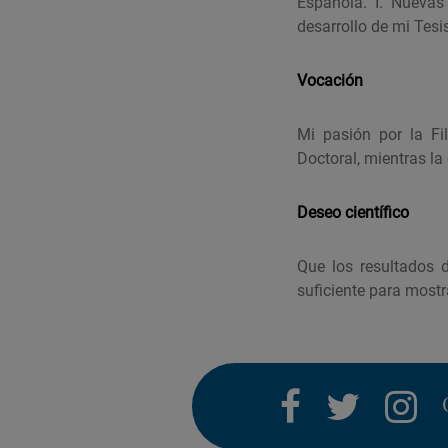
Española. I. Nuevas
desarrollo de mi Tesi
Vocación
Mi pasión por la F
Doctoral, mientras la
Deseo científico
Que los resultados 
suficiente para mostr
facebook
twitter
i