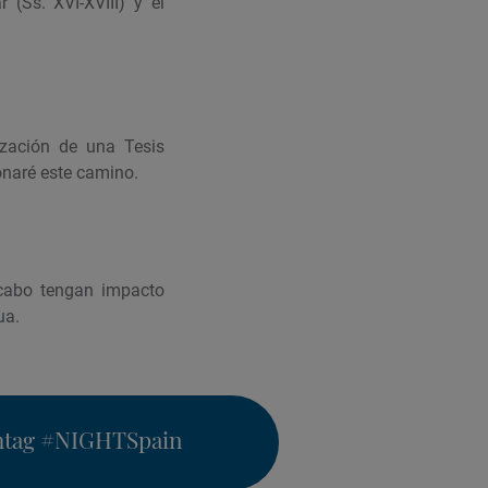
(Ss. XVI-XVIII) y el
zación de una Tesis
donaré este camino.
 cabo tengan impacto
ua.
htag
#NIGHTSpain