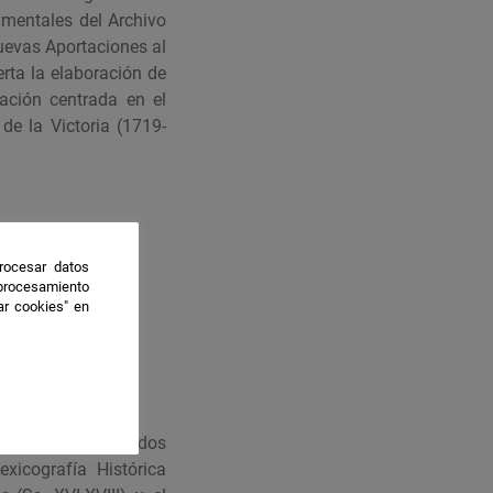
mentales del Archivo
Nuevas Aportaciones al
erta la elaboración de
gación centrada en el
de la Victoria (1719-
rocesar datos
 procesamiento
ar cookies" en
UM-1195: Los Fondos
xicografía Histórica