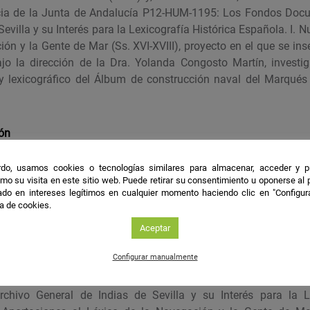
cia de la Junta de Andalucía P12-HUM-1195: Los Fondos Docu
Sevilla y su Interés para la Lexicografía Histórica Española. I. 
ón y la Gente de Mar (Ss. XVI-XVIII), proyecto en el que se ins
jo la dirección de la Dra. Yolanda Congosto Martín, investi
 y lexicográfico del Álbum de construcción naval del Marqués 
ión
do, usamos cookies o tecnologías similares para almacenar, acceder y p
españoles de Italia
mo su visita en este sitio web. Puede retirar su consentimiento u oponerse al
 Onomástica, Sintaxis Histórica, Dialectología Hispánica.
do en intereses legítimos en cualquier momento haciendo clic en "Configur
de Andalucía
ca de cookies.
Aceptar
les
Configurar manualmente
ctual como becaria de investigación en el Proyecto P12-H
chivo General de Indias de Sevilla y su Interés para la Le