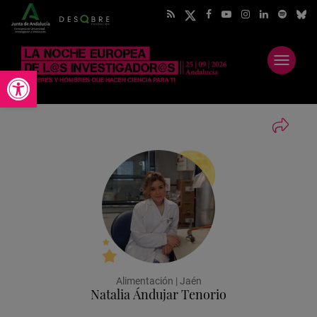
Abrir
Abrir barra de herramientas
menú
Alimentación | Jaén
Natalia Ándujar Tenorio