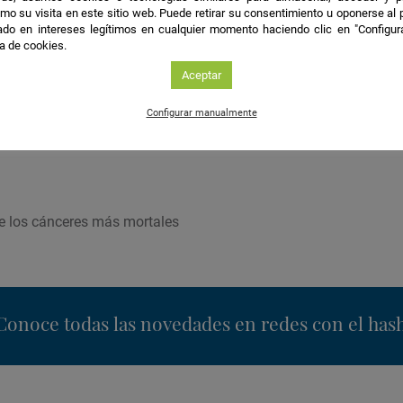
mo su visita en este sitio web. Puede retirar su consentimiento u oponerse al
do en intereses legítimos en cualquier momento haciendo clic en "Configur
les
ca de cookies.
Aceptar
por el deseo de relacionarme con las personas, de escuchar 
Configurar manualmente
de los cánceres más mortales
nstagram
Conoce todas las novedades en redes con el has