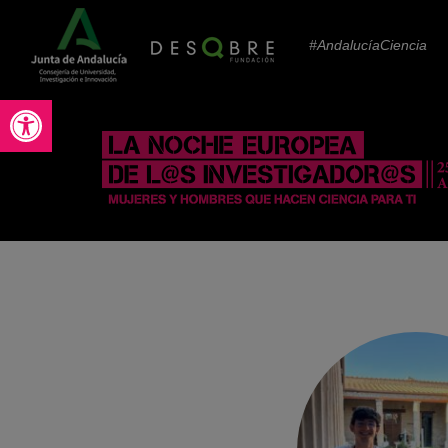
#AndalucíaCiencia
Abrir barra de herramientas