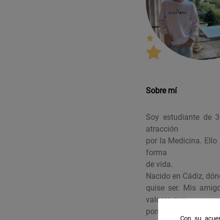
Sobre mí
Soy estudiante de 
atracción
por la Medicina. Ell
forma
de vida.
Nacido en Cádiz, dón
quise ser. Mis amig
valores que
poner en práctica en e
Con su acuer