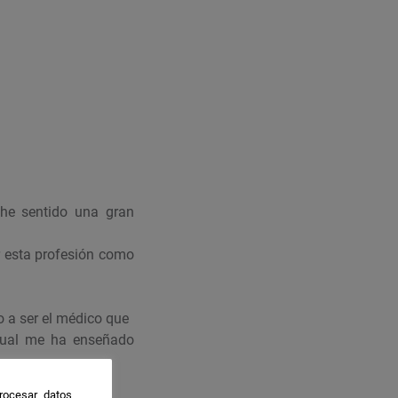
he sentido una gran
r esta profesión como
 a ser el médico que
 cual me ha enseñado
rocesar datos