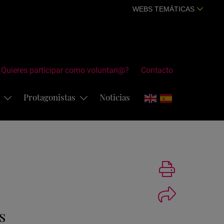
WEBS TEMÁTICAS
¿Quieres participar como voluntari@?
Contacto
s
Protagonistas
Noticias
Imprimir
s