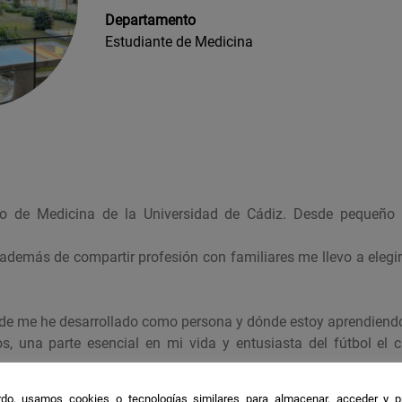
Departamento
Estudiante de Medicina
3o de Medicina de la Universidad de Cádiz. Desde pequeño 
o además de compartir profesión con familiares me llevo a elegi
de me he desarrollado como persona y dónde estoy aprendiendo
os, una parte esencial en mi vida y entusiasta del fútbol el
l día a día.
do, usamos cookies o tecnologías similares para almacenar, acceder y p