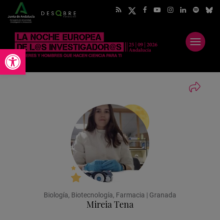
Abrir
Abrir barra de herramientas
menú
Biología, Biotecnología, Farmacia | Granada
Mireia Tena