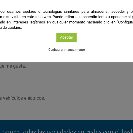
do, usamos cookies o tecnologías similares para almacenar, acceder y p
mo su visita en este sitio web. Puede retirar su consentimiento u oponerse al
les
do en intereses legítimos en cualquier momento haciendo clic en "Configur
ca de cookies.
 de la universidad de Huelva.
Aceptar
Configurar manualmente
que me gusta.
s vehículos eléctricos.
nstagram
Conoce todas las novedades en redes con el has