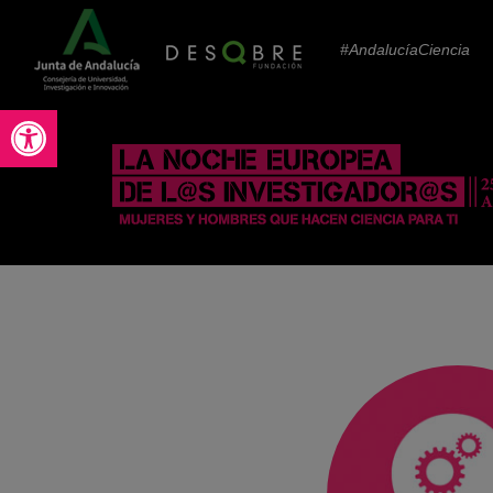
#AndalucíaCiencia
Abrir barra de herramientas