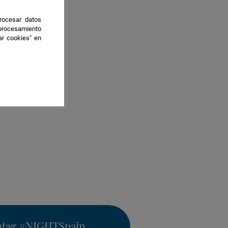
rocesar datos
 procesamiento
ar cookies" en
htag
#NIGHTSpain