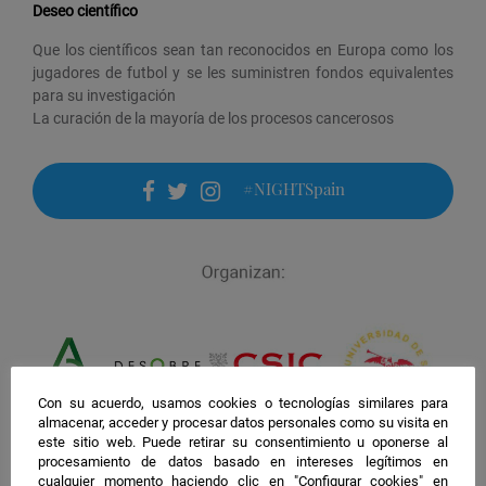
Deseo científico
Que los científicos sean tan reconocidos en Europa como los
jugadores de futbol y se les suministren fondos equivalentes
para su investigación
La curación de la mayoría de los procesos cancerosos
#NIGHTSpain
facebook
twitter
instagram
Con su acuerdo, usamos cookies o tecnologías similares para
almacenar, acceder y procesar datos personales como su visita en
este sitio web. Puede retirar su consentimiento u oponerse al
procesamiento de datos basado en intereses legítimos en
cualquier momento haciendo clic en "Configurar cookies" en