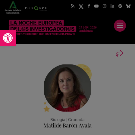
Abrir
Abrir barra de herramientas
menú
Biología | Granada
Matilde Barón Ayala