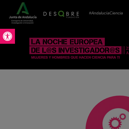
#AndalucíaCiencia
Abrir barra de herramientas