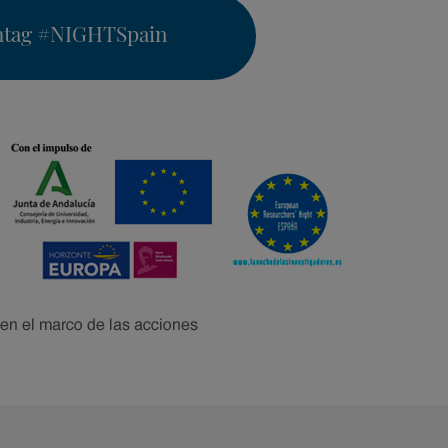
htag
#NIGHTSpain