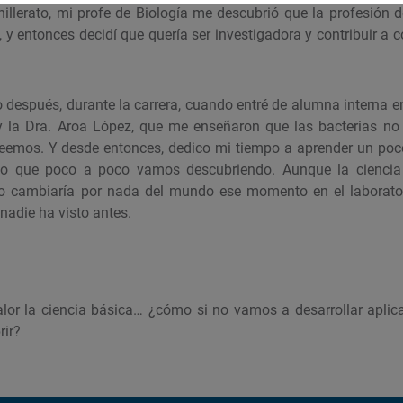
llerato, mi profe de Biología me descubrió que la profesión de
, y entonces decidí que quería ser investigadora y contribuir 
 después, durante la carrera, cuando entré de alumna interna en 
 la Dra. Aroa López, que me enseñaron que las bacterias no
eemos. Y desde entonces, dedico mi tiempo a aprender un poco
 lo que poco a poco vamos descubriendo. Aunque la ciencia
 no cambiaría por nada del mundo ese momento en el laborator
nadie ha visto antes.
or la ciencia básica… ¿cómo si no vamos a desarrollar aplic
rir?