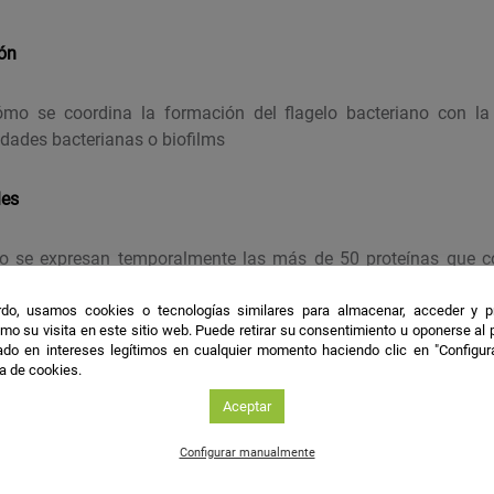
ión
ómo se coordina la formación del flagelo bacteriano con la d
dades bacterianas o biofilms
les
 se expresan temporalmente las más de 50 proteínas que c
ón, usando como organismo modelo la bacteria
Pseudomonas 
n cómo las bacterias saben en qué parte de la célula construi
do, usamos cookies o tecnologías similares para almacenar, acceder y p
mo su visita en este sitio web. Puede retirar su consentimiento u oponerse al
que coordinan este proceso.
do en intereses legítimos en cualquier momento haciendo clic en "Configur
ca de cookies.
Aceptar
Configurar manualmente
cúmulo de cosas. Tuve la suerte de tener unos padres que me
s con la naturaleza, y siempre visitábamos museos cuando sa