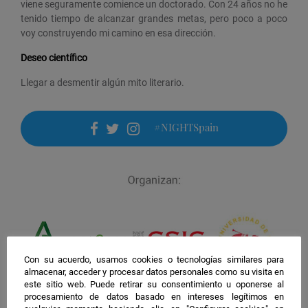
viene seguramente comience un doctorado. Con 24 años no he
tenido tiempo de alcanzar grandes metas, pero poco a poco
voy construyendo mi camino en esa dirección.
Deseo científico
Llegar a desmentir algún mito literario.
#NIGHTSpain
facebook
twitter
instagram
Con su acuerdo, usamos cookies o tecnologías similares para
almacenar, acceder y procesar datos personales como su visita en
este sitio web. Puede retirar su consentimiento u oponerse al
procesamiento de datos basado en intereses legítimos en