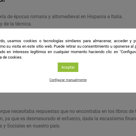
ión
ería de épocas romana y altomedieval en Hispania e Italia.
y de la técnica.
ógica.
do, usamos cookies o tecnologías similares para almacenar, acceder y p
mo su visita en este sitio web. Puede retirar su consentimiento u oponerse al
les
do en intereses legítimos en cualquier momento haciendo clic en "Configur
ca de cookies.
nología hidráulica andalusí no es necesariamente heredera y
Aceptar
 sino que posee la capacidad propia de generar infraestructu
Configurar manualmente
orque necesitaba respuestas que no encontraba en los libros de
ón, ya que es desmesurado el esfuerzo, dada la escasísima fina
 y Sociales en nuestro país.