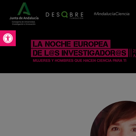
#AndalucíaCiencia
Abrir barra de herramientas