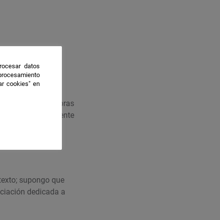
rocesar datos
 procesamiento
ar cookies" en
 mantenedora de obras
ras tecnológicamente
 texto; supongo que
nciación dedicada a