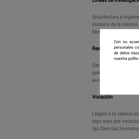
Líneas de investigac
Arquitectura e ingeni
Historia de la ciencia 
Metodología arqueol
Con su acuer
personales co
Resultados destacab
de datos basa
nuestra políti
Demostrar que la tec
pretéritas romanas,
evolucionadas.
Vocación
Llegué a la ciencia p
sigo aquí por vocaci
las Ciencias Humanas