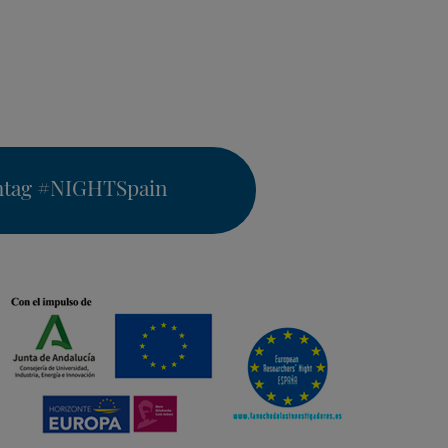
htag
#NIGHTSpain