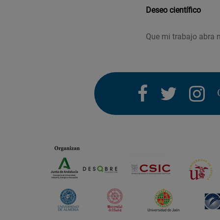
Deseo científico
Que mi trabajo abra 
facebook
twitter
i