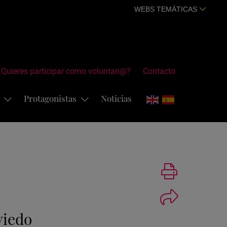
WEBS TEMÁTICAS
¿Quieres participar como voluntari@?
Contacto
s
Protagonistas
Noticias
Imprimir
viedo