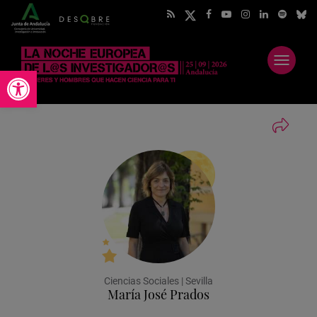
Abrir
Abrir barra de herramientas
menú
Ciencias Sociales | Sevilla
María José Prados