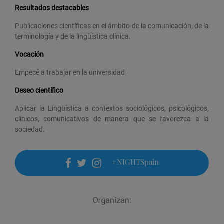
Resultados destacables
Publicaciones científicas en el ámbito de la comunicación, de la
terminología y de la lingüística clínica.
Vocación
Empecé a trabajar en la universidad
Deseo científico
Aplicar la Lingüística a contextos sociológicos, psicológicos,
clínicos, comunicativos de manera que se favorezca a la
sociedad.
#NIGHTSpain
facebook
twitter
instagram