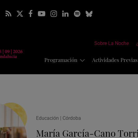
Sobre La Noche
Programación
Actividades Previa
Educación | Córdoba
María García-Cano Torr