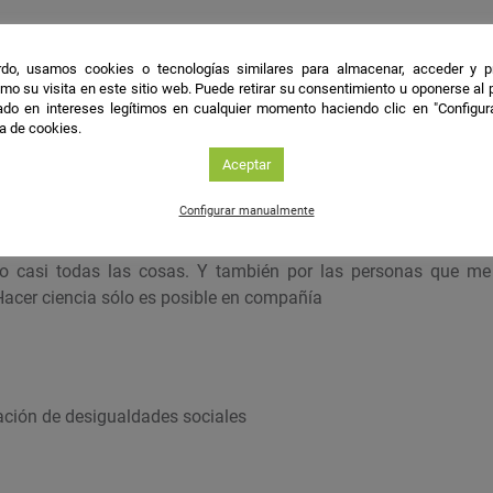
género, interculturalidad
do, usamos cookies o tecnologías similares para almacenar, acceder y p
mo su visita en este sitio web. Puede retirar su consentimiento u oponerse al
les
do en intereses legítimos en cualquier momento haciendo clic en "Configur
ca de cookies.
dad / desigualdad requieren análisis holísticos, contextuales e 
Aceptar
Configurar manualmente
mo casi todas las cosas. Y también por las personas que m
Hacer ciencia sólo es posible en compañía
nación de desigualdades sociales