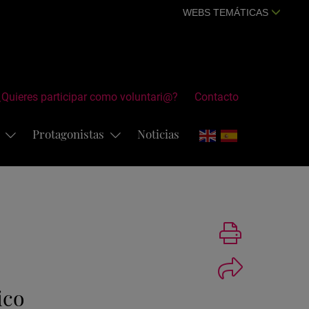
WEBS TEMÁTICAS
¿Quieres participar como voluntari@?
Contacto
s
Protagonistas
Noticias
Imprimir
ico