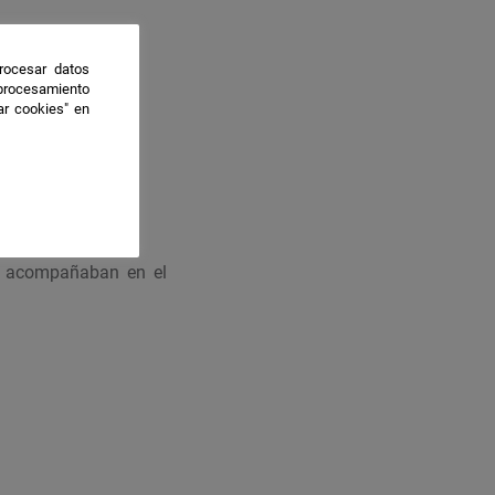
rocesar datos
 procesamiento
ar cookies" en
interseccionales.
e acompañaban en el