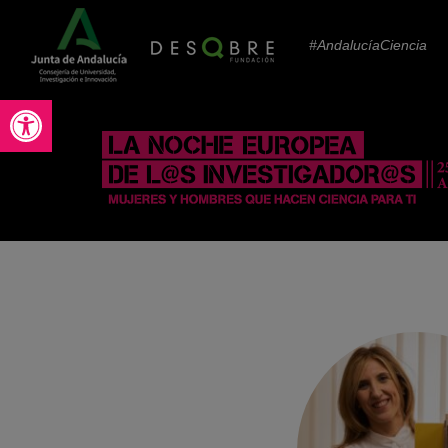
#AndalucíaCiencia
Abrir barra de herramientas