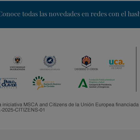
nstagram
Conoce todas las novedades en redes con el has