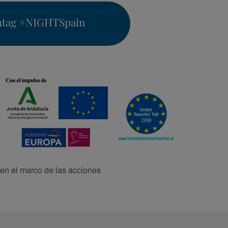
htag
#NIGHTSpain