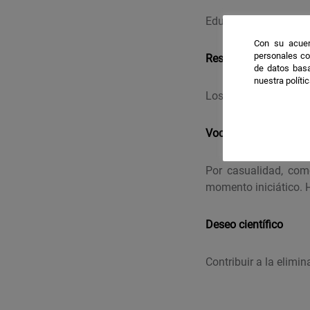
Educación inclusiva, 
Con su acuer
personales co
Resultados destacab
de datos basa
nuestra políti
Los procesos de igual
Vocación
Por casualidad, co
momento iniciático. 
Deseo científico
Contribuir a la elimi