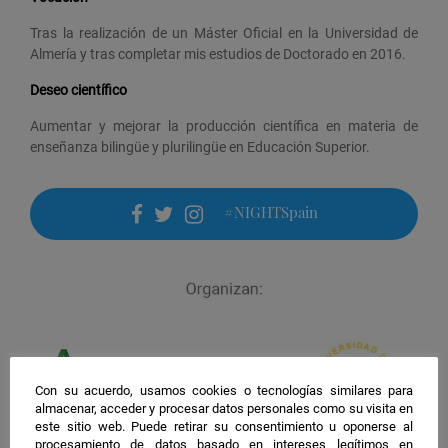
Tras la realización de un Máster Oficial en la Universidad de
Almería y tras completar mis estudios de Doctorado en 2016.
Deseo científico
Aumentar y mejorar la producción científica en materia de
enseñanza bilingüe y plurilingüe en Educación Superior.
#NIGHTSpain
facebook
twitter
instagram
Con su acuerdo, usamos cookies o tecnologías similares para
almacenar, acceder y procesar datos personales como su visita en
este sitio web. Puede retirar su consentimiento u oponerse al
procesamiento de datos basado en intereses legítimos en