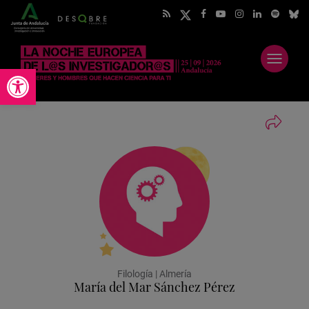
Abrir
Abrir barra de herramientas
menú
Filología | Almería
María del Mar Sánchez Pérez