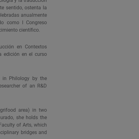
ología y la traducción
e sentido, ostenta la
celebradas anualmente
ido como I Congreso
imiento científico.
ducción en Contextos
a edición en el curso
 in Philology by the
researcher of an R&D
grifood area) in two
Jurado, she holds the
aculty of Arts, which
ciplinary bridges and