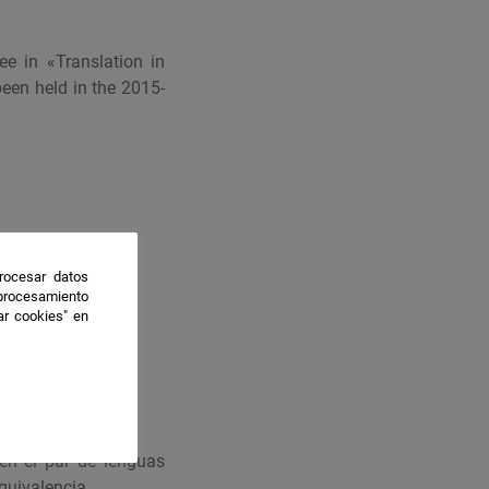
ee in «Translation in
been held in the 2015-
salud)
rocesar datos
 procesamiento
ar cookies" en
 en el par de lenguas
quivalencia