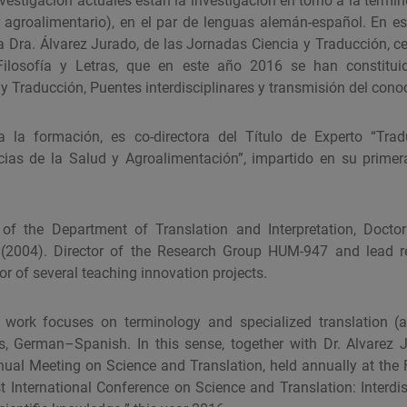
nvestigación actuales están la investigación en torno a la termin
r agroalimentario), en el par de lenguas alemán-español. En est
 la Dra. Álvarez Jurado, de las Jornadas Ciencia y Traducción, 
Filosofía y Letras, que en este año 2016 se han constitu
 y Traducción, Puentes interdisciplinares y transmisión del conoc
a la formación, es co-directora del Título de Experto “Tra
cias de la Salud y Agroalimentación”, impartido en su primer
 of the Department of Translation and Interpretation, Doctor
le (2004). Director of the Research Group HUM-947 and lead 
or of several teaching innovation projects.
h work focuses on terminology and specialized translation (a
s, German–Spanish. In this sense, together with Dr. Alvarez 
nual Meeting on Science and Translation, held annually at the F
t International Conference on Science and Translation: Interdis