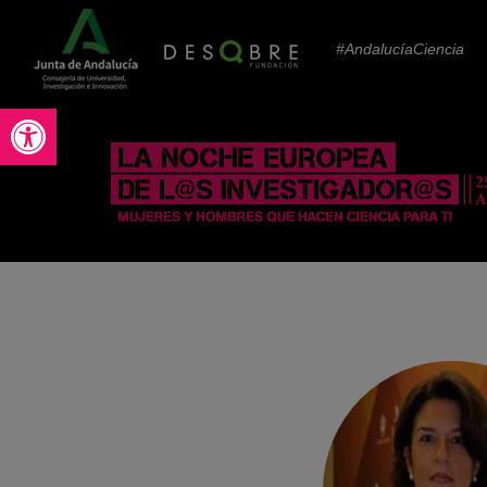
#AndalucíaCiencia
Abrir barra de herramientas