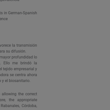
exts in German-Spanish
lence
avorece la transmisión
ara su difusión.
 mayor profundidad lo
. Ello me brindó la
l tejido empresarial y
adora se centra ahora
 y el biosanitario.
s allowing the correct
ore, the appropriate
f Rabanales, Córdoba,