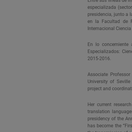
Entre sus líneas de i
especializada (secto
presidencia, junto a
en la Facultad de 
Internacional Ciencia
En lo concerniente 
Especializados: Cien
2015-2016.
Associate Professor
University of Sevil
project and coordinat
Her current researc
translation language
presidency of the An
has become the “Firs