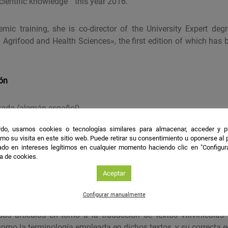
cientific knowledge ” this year 2016.
mic training, she is co-director of the University Expert degr
 Agrifood and Health Sciences», the first edition of which has 
ión
zada (alemán-español)
lizada alemán-español (sector agroalimentario y ciencias de la 
do, usamos cookies o tecnologías similares para almacenar, acceder y p
mo su visita en este sitio web. Puede retirar su consentimiento u oponerse al
ion (German-Spanish)
do en intereses legítimos en cualquier momento haciendo clic en "Configur
ca de cookies.
ogy (German-Spanish) (agrifood and health fields)
Aceptar
les
Configurar manualmente
sos artículos en torno a la traducción de textos vitivinícolas
como la terminología empleada en dichos textos, y su correcta e