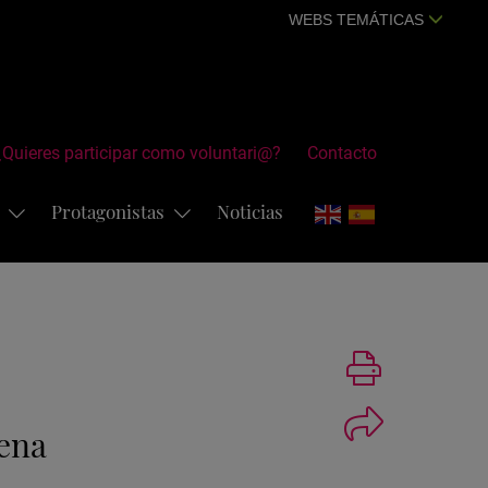
WEBS TEMÁTICAS
¿Quieres participar como voluntari@?
Contacto
s
Protagonistas
Noticias
Imprimir
ena