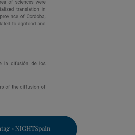
rea of sciences were
alized translation in
province of Cordoba,
elated to agrifood and
e la difusión de los
s of the diffusion of
htag
#NIGHTSpain