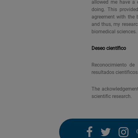
allowed me have a d
doing. This provided
agreement with the 
and thus, my research
biomedical sciences.
Deseo científico
Reconocimiento de l
resultados científicos
The ackowledgement o
scientific research.
facebook
twitter
i