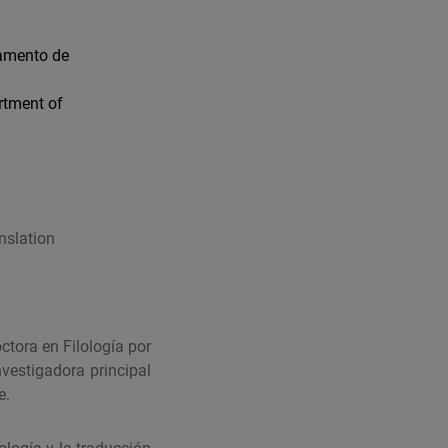
tamento de
rtment of
nslation
ctora en Filología por
vestigadora principal
e.