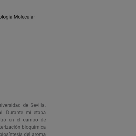
ología Molecular
iversidad de Sevilla.
al. Durante mi etapa
entró en el campo de
terización bioquímica
biosíntesis del aroma