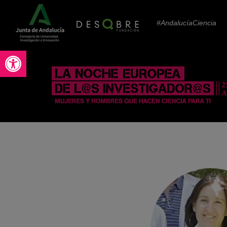
#AndalucíaCiencia
Abrir barra de herramientas