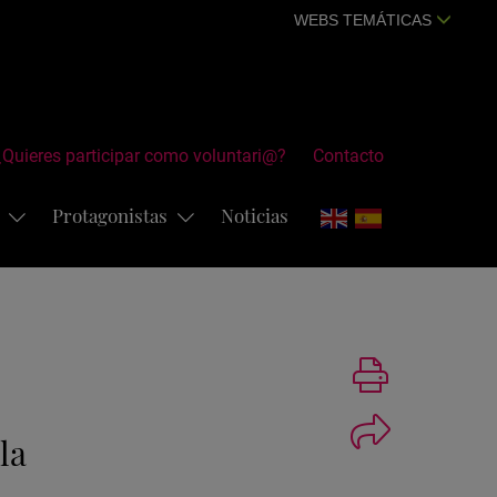
WEBS TEMÁTICAS
¿Quieres participar como voluntari@?
Contacto
s
Protagonistas
Noticias
Imprimir
la