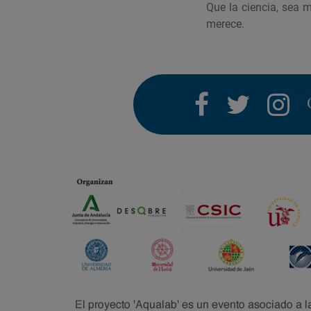
Que la ciencia, sea 
merece.
facebook
twitter
i