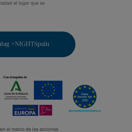
iedad el lugar que se
htag
#NIGHTSpain