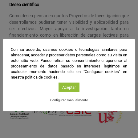
Deseo científico
Como deseo pensar en que los Proyectos de Investigación que
desarrollamos pudieran tener visibilidad y aplicabilidad para
ser efectivos. Mayor apoyo a la investigación tanto en
financiamiento como en liberación de cargas lectivas para
poder dedicarles más tiempo.
Con su acuerdo, usamos cookies o tecnologías similares para
almacenar, acceder y procesar datos personales como su visita en
este sitio web. Puede retirar su consentimiento u oponerse al
#NIGHTSpain
procesamiento de datos basado en intereses legítimos en
facebook
twitter
instagram
cualquier momento haciendo clic en "Configurar cookies" en
nuestra política de cookies.
Aceptar
Configurar manualmente