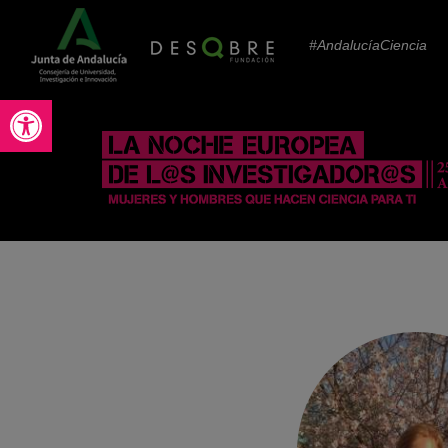
#AndalucíaCiencia
Abrir barra de herramientas