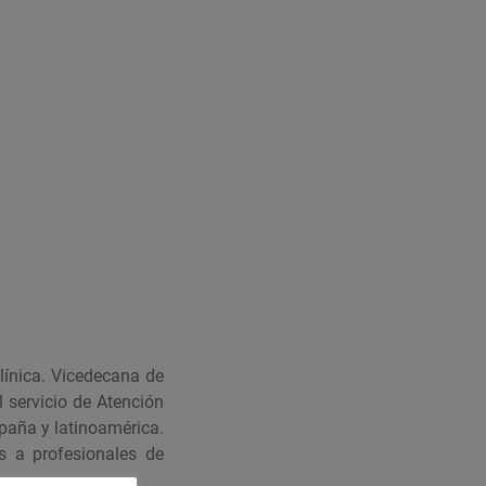
línica. Vicedecana de
 servicio de Atención
paña y latinoamérica.
os a profesionales de