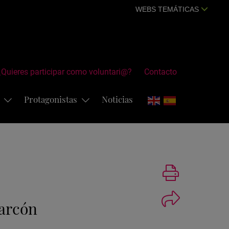
WEBS TEMÁTICAS
¿Quieres participar como voluntari@?
Contacto
s
Protagonistas
Noticias
Imprimir
larcón