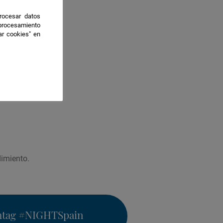
rocesar datos
 procesamiento
ar cookies" en
dimiento.
htag
#NIGHTSpain