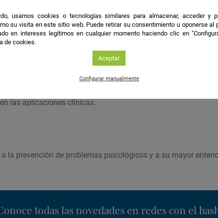
do, usamos cookies o tecnologías similares para almacenar, acceder y p
ión
mo su visita en este sitio web. Puede retirar su consentimiento u oponerse al
do en intereses legítimos en cualquier momento haciendo clic en "Configur
ca de cookies.
smo y psicología positiva.
Aceptar
Configurar manualmente
en las aplicaciones clínicas.
 a la prevención de problemas psicológicos y a su mayor enten
nstagram
Conoce todas las novedades en redes con el has