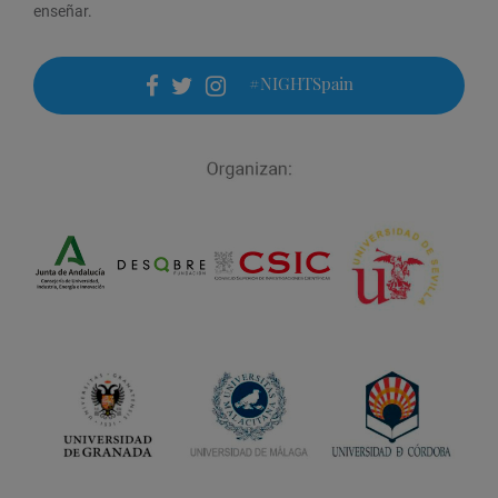
enseñar.
#NIGHTSpain
facebook
twitter
instagram