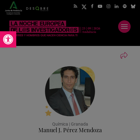
Abrir
Abrir barra de herramientas
menú
Química | Granada
Manuel J. Pérez Mendoza