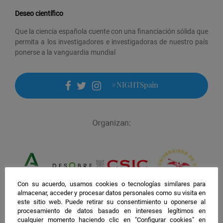
Deseo científico
Que la ciencia española cuente con una financiación sólida que
permita a los investigadores e investigadoras de nuestro país
ponerse a la vanguardia mundial
#NIGHTSpain
facebook
twitter
instagram
Con su acuerdo, usamos cookies o tecnologías similares para
almacenar, acceder y procesar datos personales como su visita en
este sitio web. Puede retirar su consentimiento u oponerse al
procesamiento de datos basado en intereses legítimos en
cualquier momento haciendo clic en "Configurar cookies" en