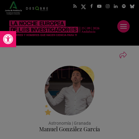
Abrir
Abrir barra de herramientas
menú
Astronomía | Granada
Manuel González García