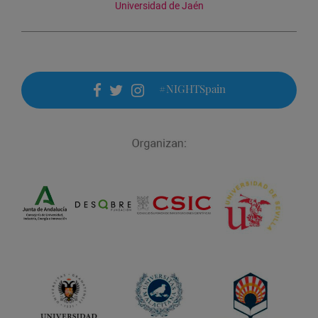
Universidad de Jaén
#NIGHTSpain
facebook
twitter
instagram