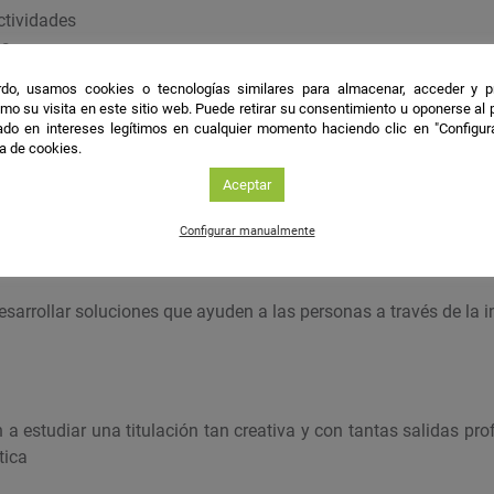
ctividades
es
ntes
do, usamos cookies o tecnologías similares para almacenar, acceder y p
mo su visita en este sitio web. Puede retirar su consentimiento u oponerse al
do en intereses legítimos en cualquier momento haciendo clic en "Configur
les
ca de cookies.
Aceptar
sarrollo del laboratorio de inteligencia ambiental de la Universi
Configurar manualmente
sarrollar soluciones que ayuden a las personas a través de la 
a estudiar una titulación tan creativa y con tantas salidas pr
tica