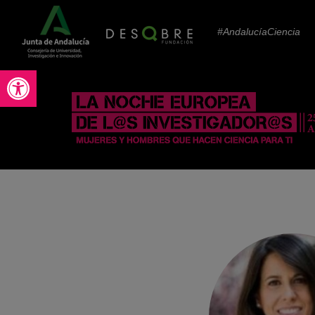
#AndalucíaCiencia
Abrir barra de herramientas