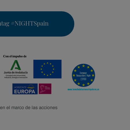
htag
#NIGHTSpain