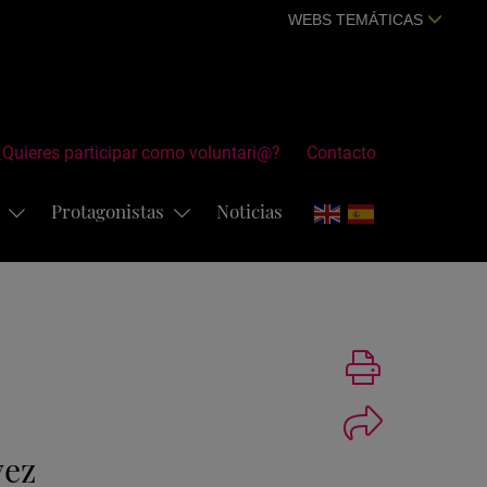
WEBS TEMÁTICAS
¿Quieres participar como voluntari@?
Contacto
s
Protagonistas
Noticias
Imprimir
vez