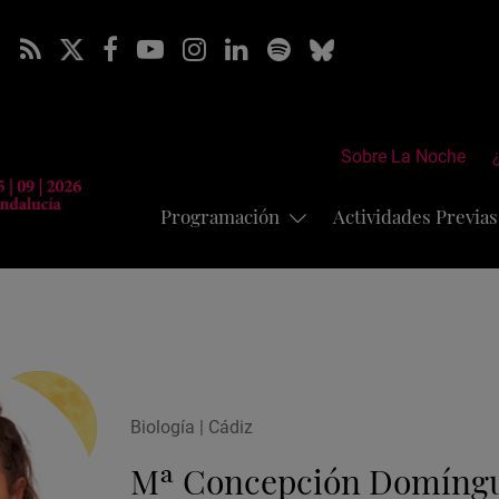
Sobre La Noche
Programación
Actividades Previa
Biología | Cádiz
Mª Concepción Domíng