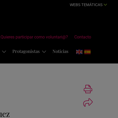
WEBS TEMÁTICAS
¿Quieres participar como voluntari@?
Contacto
s
Protagonistas
Noticias
Imprimir
uez