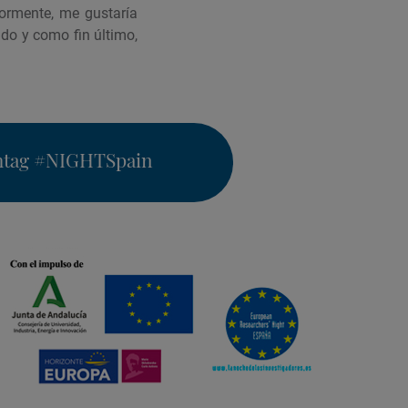
riormente, me gustaría
ado y como fin último,
htag
#NIGHTSpain