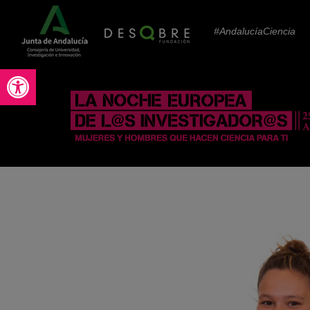
#AndalucíaCiencia
Abrir barra de herramientas