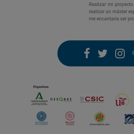
Realizar mi proyecto 
realizar un máster es
me encantaría ser pro
facebook
twitter
i