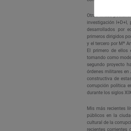
Otras líneas posteri
investigación I+D+I,
desarrollados por e
primeros dirigidos po
y el tercero por Mª 
El primero de ellos
tomando como modelo 
segundo proyecto ha
órdenes militares en
constructiva de estas
corrupción política 
durante los siglos XI
Mis más recientes lí
públicos en la ciud
cultural de la corrup
recientes corrientes