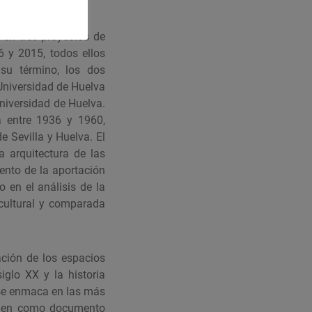
 en tres proyectos de
6 y 2015, todos ellos
 su término, los dos
 Universidad de Huelva
niversidad de Huelva.
a entre 1936 y 1960,
 Sevilla y Huelva. El
 arquitectura de las
ento de la aportación
o en el análisis de la
 cultural y comparada
ación de los espacios
glo XX y la historia
e se enmaca en las más
imagen como documento