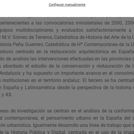
Configurar manualmente
ores de investigación han venido definidas por mi participación
 pertenecientes a las convocatorias ministeriales de 2000, 200
quipos multidisciplinares y evaluados satisfactoriamente a
r M.V. Gómez de Terreros, Catedrática de Historia del Arte de la
Antonia Peña Guerrero, Catedrática de Hª Contemporánea de la U
 estuvo centrado en la restauración arquitectónica en Españ
de análisis las intervenciones efectuadas en las provincias de
 abordado el estudio de la conservación y restauración de la
 Andalucía y ha supuesto un importante avance en el conocimi
 instituciones en el territorio andaluz. El tercero se ha centrad
en España y Latinoamérica desde la perspectiva de la historia
X y XX.
neas de investigación se centran en el análisis de la conform
ad contemporánea, el pensamiento urbano en la España del si
ción urbanística. Igualmente desarrollo una línea de trabajo qu
 de la Historia Pública y Digital, centrada en el uso de la 