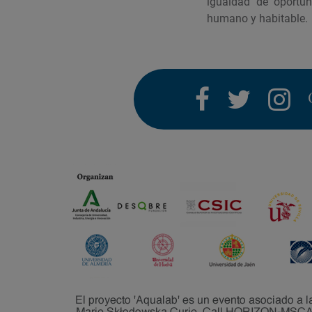
igualdad de oportun
humano y habitable.
facebook
twitter
i