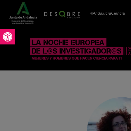
#AndalucíaCiencia
Abrir barra de herramientas