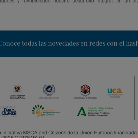
idades y favoreciendo nuestro desarrollo integral, en un 
nstagram
Conoce todas las novedades en redes con el has