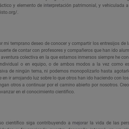
dáctico y elemento de interpretación patrimonial, y vehiculada 
sto.org/.
or mi temprano deseo de conocer y compartir los entresijos de l
 suerte de contar con profesores y compañeros que han ido al
 aventura colectiva en la que estamos inmersos siempre he co
 individual o en equipo, o de ambos modos a la vez como 
usiva de ningún tema, ni podemos monopolizarlo hasta agotarlo
e en ir arrojando luz sobre lo que otros han ido haciendo con lo
gan otros a continuar por el camino abierto por nosotros. Cre
vanzar en el conocimiento científico.
o científico siga contribuyendo a mejorar la vida de las per