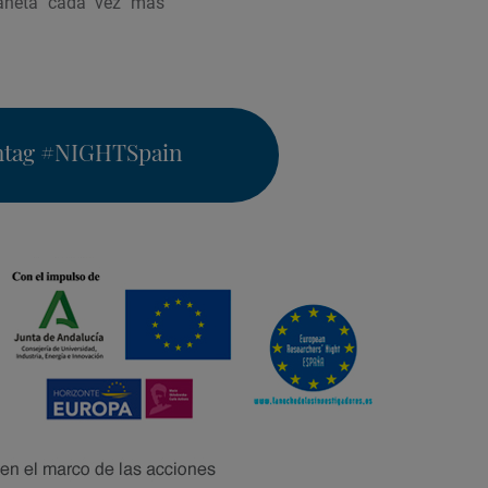
planeta cada vez más
htag
#NIGHTSpain