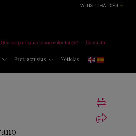
WEBS TEMÁTICAS
¿Quieres participar como voluntari@?
Contacto
s
Protagonistas
Noticias
Imprimir
rano