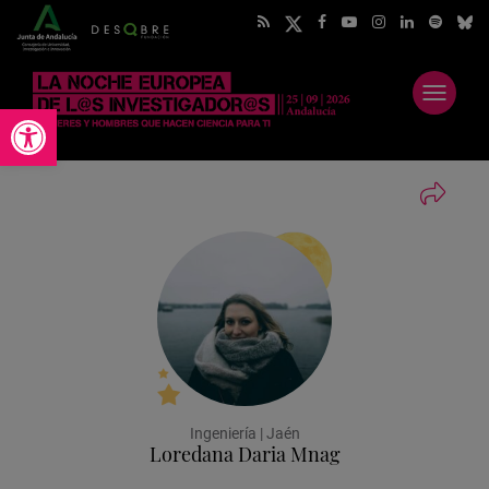
Abrir
Abrir barra de herramientas
menú
Ingeniería | Jaén
Loredana Daria Mnag