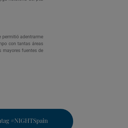
e permitió adentrarme
ampo con tantas áreas
is mayores fuentes de
htag
#NIGHTSpain