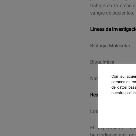
trabajé en la creac
sangre de pacientes.
Líneas de investigac
Biología Molecular
Bioquímica
Con su acuer
Nanomedicina Biomi
personales co
de datos basa
nuestra políti
Resultados destacab
Los resultados negat
El experimento re
benzodiacepinas, por 