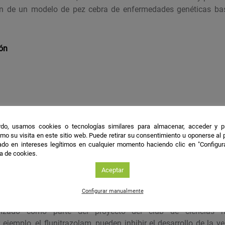
ión de un modelo de pez cebra de enfermedades genéticas b
ión
do, usamos cookies o tecnologías similares para almacenar, acceder y p
mética
mo su visita en este sitio web. Puede retirar su consentimiento u oponerse al
do en intereses legítimos en cualquier momento haciendo clic en "Configur
ca de cookies.
les
Aceptar
ivos / no esperados también son un resultado.
Configurar manualmente
alizado como parte del proyecto del club de ciencias 
ejemplo, el flunitrazolam, pueden inhibir el desarrollo de la ve