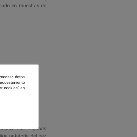
asado en muestras de
rocesar datos
 procesamiento
ar cookies" en
mostró que algunas
jiga natatoria del pez