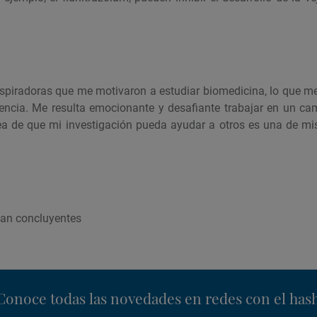
spiradoras que me motivaron a estudiar biomedicina, lo que m
encia. Me resulta emocionante y desafiante trabajar en un c
idea de que mi investigación pueda ayudar a otros es una de m
ean concluyentes
nstagram
Conoce todas las novedades en redes con el has