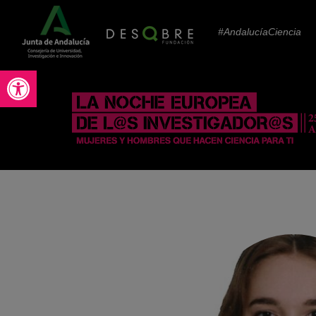
#AndalucíaCiencia
Abrir barra de herramientas