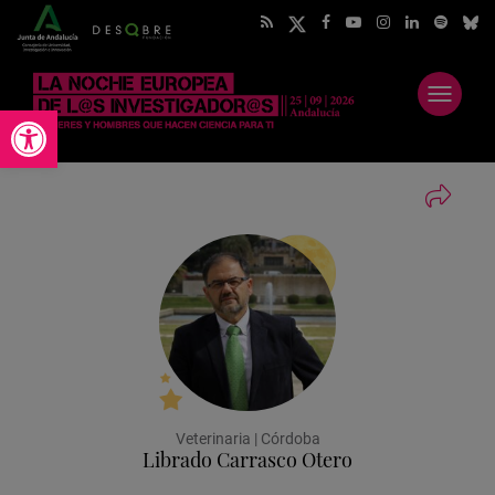
Abrir
Abrir barra de herramientas
menú
Veterinaria | Córdoba
Librado Carrasco Otero