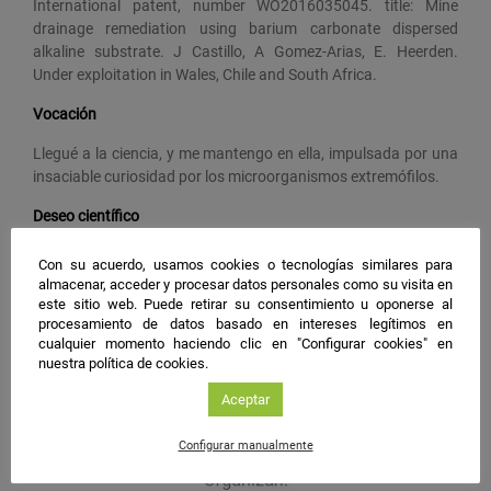
International patent, number WO2016035045. title: Mine
drainage remediation using barium carbonate dispersed
alkaline substrate. J Castillo, A Gomez-Arias, E. Heerden.
Under exploitation in Wales, Chile and South Africa.
Vocación
Llegué a la ciencia, y me mantengo en ella, impulsada por una
insaciable curiosidad por los microorganismos extremófilos.
Deseo científico
Será capaz de comprender y explicar cómo interactúan los
Con su acuerdo, usamos cookies o tecnologías similares para
microorganismos en ambientes con altas concentraciones de
almacenar, acceder y procesar datos personales como su visita en
metales tóxicos, así como las reacciones químicas que les
este sitio web. Puede retirar su consentimiento u oponerse al
procesamiento de datos basado en intereses legítimos en
permiten captar selectivamente ciertos metales.
cualquier momento haciendo clic en "Configurar cookies" en
nuestra política de cookies.
#NIGHTSpain
Aceptar
facebook
twitter
instagram
Configurar manualmente