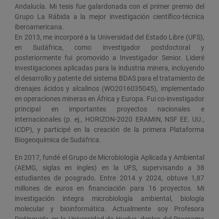
Andalucía. Mi tesis fue galardonada con el primer premio del
Grupo La Rábida a la mejor investigación científico-técnica
iberoamericana.
En 2013, me incorporé a la Universidad del Estado Libre (UFS),
en Sudáfrica, como investigador postdoctoral y
posteriormente fui promovido a Investigador Senior. Lideré
investigaciones aplicadas para la industria minera, incluyendo
el desarrollo y patente del sistema BDAS para el tratamiento de
drenajes ácidos y alcalinos (WO2016035045), implementado
en operaciones mineras en África y Europa. Fui co-investigador
principal en importantes proyectos nacionales e
internacionales (p. ej., HORIZON-2020 ERAMIN, NSF EE. UU.,
ICDP), y participé en la creación de la primera Plataforma
Biogeoquímica de Sudáfrica.
En 2017, fundé el Grupo de Microbiología Aplicada y Ambiental
(AEMG, siglas en ingles) en la UFS, supervisando a 38
estudiantes de posgrado. Entre 2014 y 2024, obtuve 1,87
millones de euros en financiación para 16 proyectos. Mi
investigación integra microbiología ambiental, biología
molecular y bioinformática. Actualmente soy Profesora
Distinguida en la Universidad de Huelva, dentro del Programa