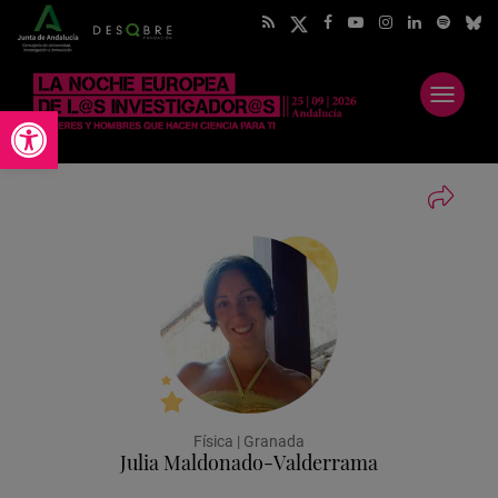
Abrir
Abrir barra de herramientas
menú
Física | Granada
Julia Maldonado-Valderrama