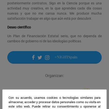
posteriormente contratos. Sigo en la Ciencia porque es una
actividad muy creativa, en la que aprendes cada día cosas
nuevas y que no me cansa nunca. Me produce mucha
satisfacción trabajar en algo que aún está por descubrir.
Deseo científico
Un Plan de Financiación Estatal serio, que no dependa de
cambios de gobierno ni de las ideologías políticas.
#NIGHTSpain
facebook
twitter
instagram
Con su acuerdo, usamos cookies o tecnologías similares para
almacenar, acceder y procesar datos personales como su visita en
este sitio web. Puede retirar su consentimiento u oponerse al