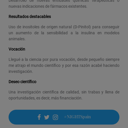
Desarrollo de nuevas entidades químicas terapéuticas o
nuevas indicaciones de fármacos existentes.
Resultados destacables
Uso de inositoles de origen natural (D-Pinitol) para conseguir
un aumento de la sensibilidad a la insulina en modelos
animales.
Vocación
Llegué a la ciencia por pura vocación, desde pequeño siempre
me atrajo el mundo científico y por esa razón acabé haciendo
investigación.
Deseo científico
Una investigación científica de calidad, sin trabas y llena de
oportunidades, es decir, más financiación.
#NIGHTSpain
facebook
twitter
instagram