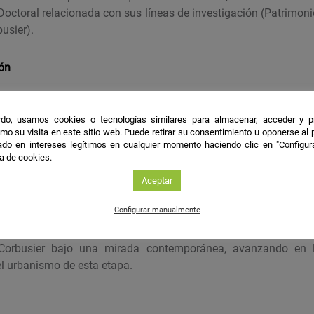
 Doctoral relacionada con sus líneas de investigación (Patrimon
usier).
ión
Corbusier, Movimiento Moderno, patrimonio contemporáneo
do, usamos cookies o tecnologías similares para almacenar, acceder y p
mo su visita en este sitio web. Puede retirar su consentimiento u oponerse al
les
do en intereses legítimos en cualquier momento haciendo clic en "Configur
ca de cookies.
ión de la carencia de protección efectiva, así como, de la n
Aceptar
stica del patrimonio contemporáneo del pasado siglo X
Configurar manualmente
licas. Hechos que pueden suponer la pérdida de valores de los
aparición de dichos elementos construidos. Además de la revis
 Corbusier bajo una mirada contemporánea, avanzando en la
el urbanismo de esta etapa.