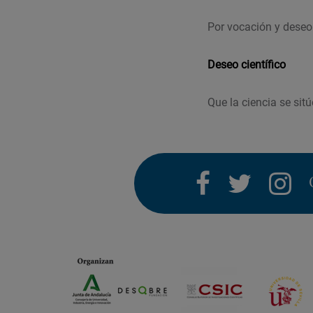
Por vocación y deseo
Deseo científico
Que la ciencia se sit
facebook
twitter
i