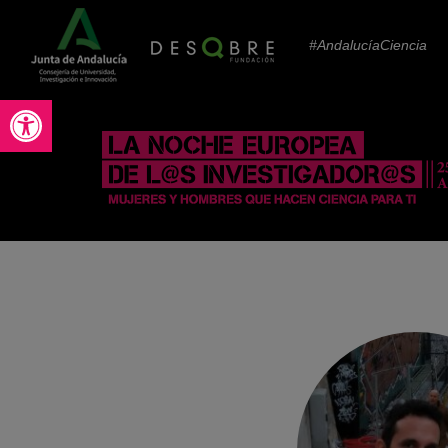
#AndalucíaCiencia
Abrir barra de herramientas