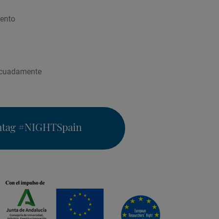
iento
adecuadamente
htag
#NIGHTSpain