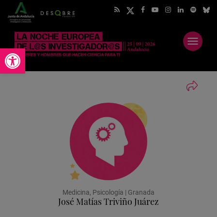
Abrir
Abrir barra de herramientas
menú
Medicina, Psicología | Granada
José Matías Triviño Juárez