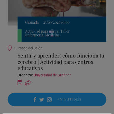
Granada
25/09/2026 10:00
Actividad para niñ@s, Taller
Enfermería, Medicina
Ubicación
1. Paseo del Salón
de
Sentir y aprender: cómo funciona tu
la
cerebro | Actividad para centros
actividad
educativos
Organiza:
Universidad de Granada
Guardar
actividad
en
Google
#NIGHTSpain
Calendar
facebook
twitter
instagram