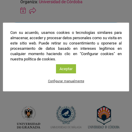
Organiza:
Universidad de Córdoba
Guardar
actividad
en
Google
#NIGHTSpain
Calendar
Con su acuerdo, usamos cookies o tecnologías similares para
almacenar, acceder y procesar datos personales como su visita en
facebook
twitter
instagram
este sitio web. Puede retirar su consentimiento u oponerse al
procesamiento de datos basado en intereses legítimos en
cualquier momento haciendo clic en "Configurar cookies" en
nuestra política de cookies.
Aceptar
Configurar manualmente