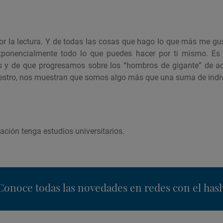
por la lectura. Y de todas las cosas que hago lo que más me gus
xponencialmente todo lo que puedes hacer por ti mismo. E
s y de que progresamos sobre los “hombros de gigante” de aq
uestro, nos muestran que somos algo más que una suma de indi
ación tenga estudios universitarios.
nstagram
Conoce todas las novedades en redes con el has