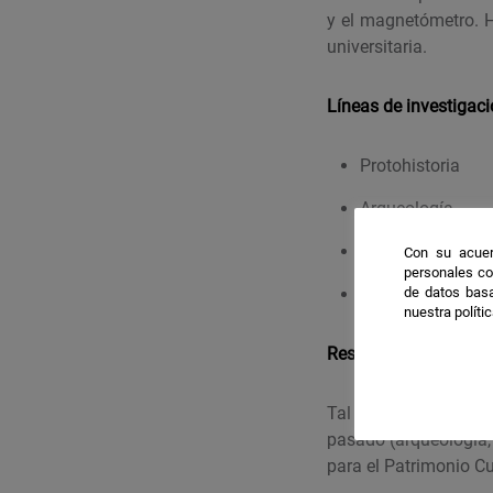
y el magnetómetro. H
universitaria.
Líneas de investigac
Protohistoria
Arqueología
Cerámica
Con su acuer
personales co
de datos basa
Geofísica aplicad
nuestra políti
Resultados destacab
Tal vez lo más desta
pasado (arqueología, h
para el Patrimonio Cu