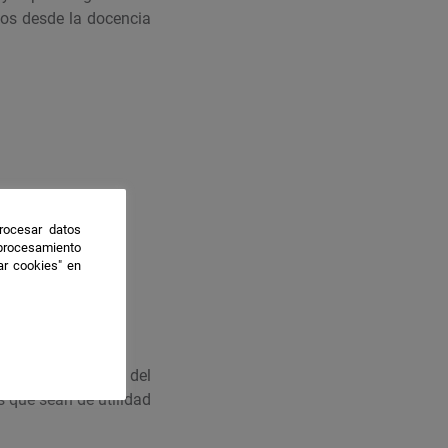
gos desde la docencia
rocesar datos
 procesamiento
ar cookies" en
ógicos analíticos del
es que sean de utilidad