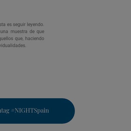
ta es seguir leyendo.
s una muestra de que
uellos que, haciendo
vidualidades.
htag
#NIGHTSpain