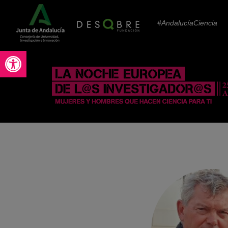
#AndalucíaCiencia
Abrir barra de herramientas