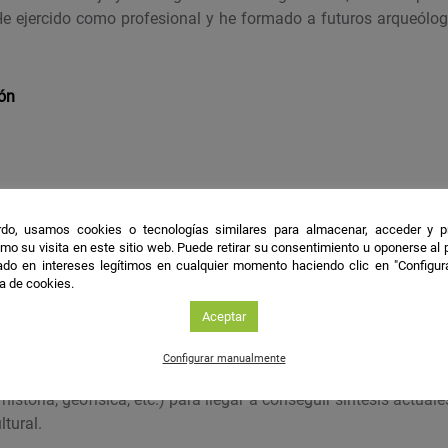
e ejercido como profesional y he formado a futuros arqueólo
ión
do, usamos cookies o tecnologías similares para almacenar, acceder y p
mo su visita en este sitio web. Puede retirar su consentimiento u oponerse al
do en intereses legítimos en cualquier momento haciendo clic en "Configur
a al Patrimonio Histórico
ca de cookies.
Aceptar
les
Configurar manualmente
cable sea la capacidad de utilizar distintos enfoques metodol
istoria, geofísica, etc.) para llegar a conseguir síntesis actual
ltural.