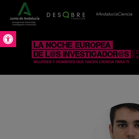
#AndalucíaCiencia
Abrir barra de herramientas