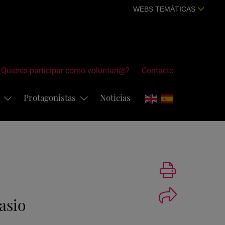
WEBS TEMÁTICAS
¿Quieres participar como voluntari@?
Contacto
s
Protagonistas
Noticias
Imprimir
asio