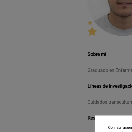
Sobre mí
Graduado en Enferme
Líneas de investigac
Cuidados transcultur
Resultados destacab
Con su acuer