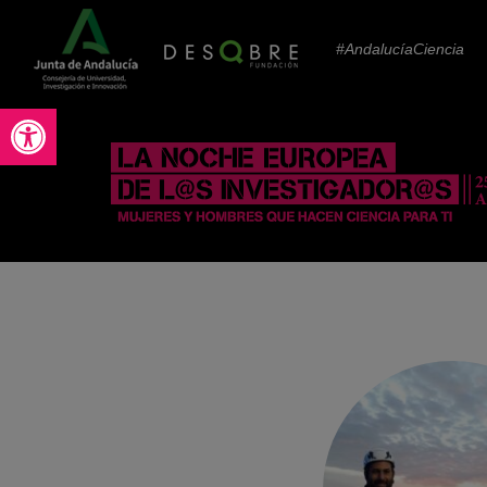
#AndalucíaCiencia
Abrir barra de herramientas