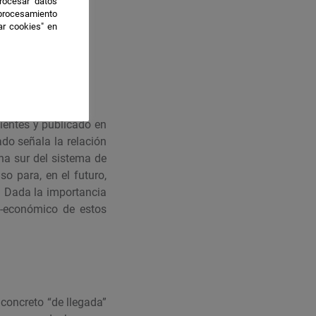
rocesar datos
 procesamiento
ar cookies" en
ientes y publicado en
tado señala la relación
na sur del sistema de
o para, en el futuro,
a. Dada la importancia
o-económico de estos
concreto “de llegada”