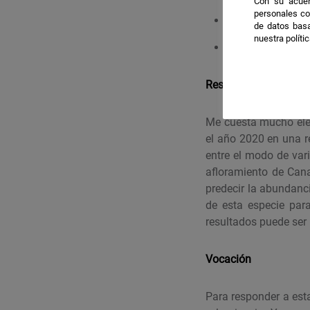
Con su acuer
personales co
Teleconexiones 
de datos basa
nuestra políti
Interacciones ai
Resultados destacab
Me cuesta mucho eleg
el año 2020 en una re
entre el modo de var
afloramiento de Cana
predecir la abundanci
de esta especie par
resultados puede ser 
Vocación
Para responder a est