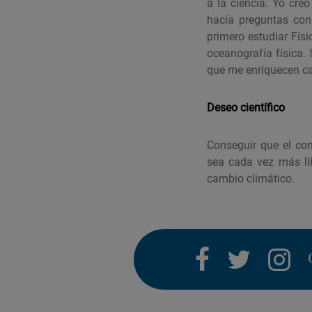
a la ciencia. Yo cr
hacía preguntas con
primero estudiar Físi
oceanografía física
que me enriquecen ca
Deseo científico
Conseguir que el co
sea cada vez más li
cambio climático.
facebook
twitter
i