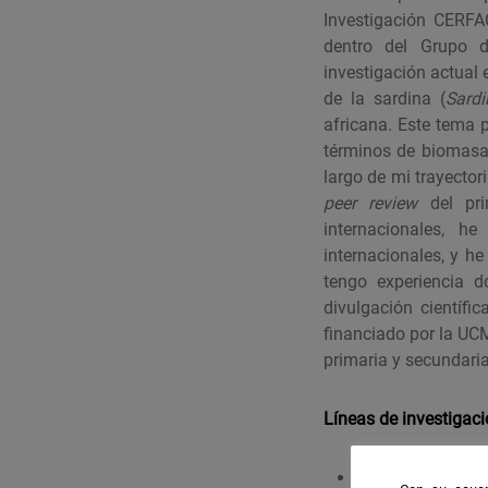
Investigación CERFA
dentro del Grupo d
investigación actual 
de la sardina (
Sardi
africana. Este tema 
términos de biomasa,
largo de mi trayector
peer review
del pr
internacionales, 
internacionales, y h
tengo experiencia d
divulgación científi
financiado por la UCM
primaria y secundaria
Líneas de investigac
Impactos del cli