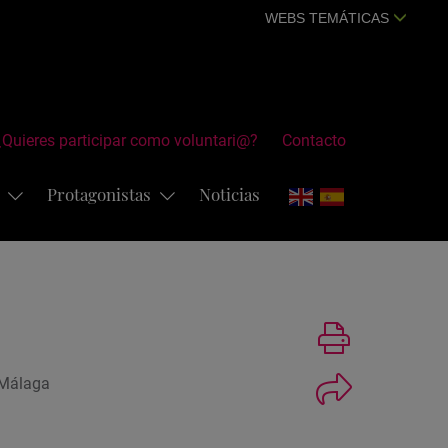
WEBS TEMÁTICAS
¿Quieres participar como voluntari@?
Contacto
s
Protagonistas
Noticias
Imprimir
| Málaga