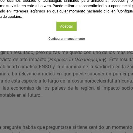
do, usamos cookies o tecnologías similares para almacenar, acceder y p
mo su visita en este sitio web. Puede retirar su consentimiento u oponerse al
atmosféricas
do en intereses legítimos en cualquier momento haciendo clic en "Configur
ca de cookies.
re-océano
Aceptar
les
Configurar manualmente
ir un resultado, pero quizás me quedo con uno de los más rec
vista de alto impacto (
Progress in Oceanography
). Este resul
iabilidad climática ENSO y la dinámica de la sardinela en la zo
rias. La relevancia radica en que puede suponer un primer pas
a de esta especie a lo largo de la costa noroccidental african
a las economías de los países de la región, el impacto soci
notable en el futuro.
a pregunta habría que preguntarse si tiene sentido un momento 