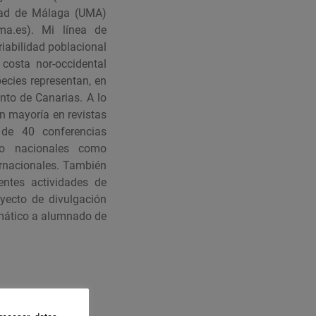
idad de Málaga (UMA)
ma.es). Mi línea de
riabilidad poblacional
 costa nor-occidental
ecies representan, en
nto de Canarias. A lo
an mayoría en revistas
 de 40 conferencias
to nacionales como
ernacionales. También
entes actividades de
oyecto de divulgación
limático a alumnado de