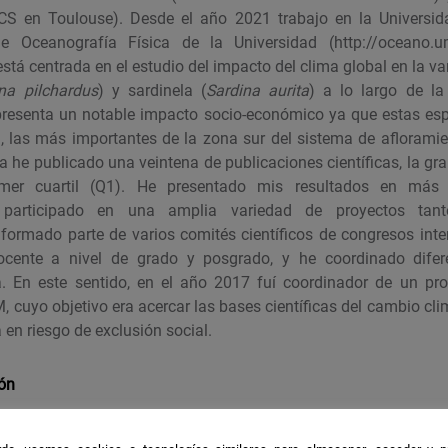
CS en Toulouse). Desde el año 2021 trabajo en la Univers
e Oceanografía Física de la Universidad (http://oceano.u
está centrada en el estudio del impacto del clima global en la va
na pilchardus
) y sardinela (
Sardina aurita
) a lo largo de la
presenta un notable impacto socio-económico ya que estas esp
 las más importantes de la zona sur del sistema de afloramie
ia he publicado una veintena de publicaciones científicas, la gr
imer cuartil (Q1). He presentado mis resultados en más
he participado en una amplia variedad de proyectos tan
e formado parte de varios comités científicos de congresos int
ocente a nivel de grado y posgrado, y he coordinado difer
ca. En este sentido, en el año 2017 fuí coordinador de un pr
, cuyo objetivo era acercar las bases científicas del cambio c
 en riesgo de exclusión social.
ión
ma en los ecosistemas marinos