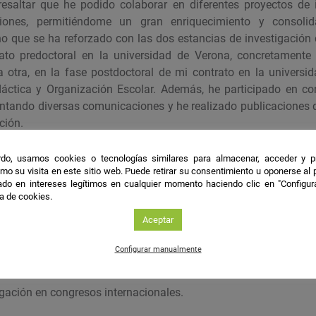
 resaltar que he podido colaborar en diferentes proyectos de 
ciones, permitiéndome un gran enriquecimiento y consoli
ho que se ha reforzado con las dos estancias de investigación 
rato predoctoral en la universidad de Verona, concretamente
otra, en la fase postdoctoral de mi contrato en la universi
áctica y Organización Escolar. Además, he participado en co
entando diversas comunicaciones y he realizado publicaciones de
ción.
do, usamos cookies o tecnologías similares para almacenar, acceder y p
ión
mo su visita en este sitio web. Puede retirar su consentimiento u oponerse al
do en intereses legítimos en cualquier momento haciendo clic en "Configur
ca de cookies.
igación son: la calidad educativa; la evaluación educativa; 
encias e inclusión educativa.
Aceptar
Configurar manualmente
les
lgación en congresos internacionales.