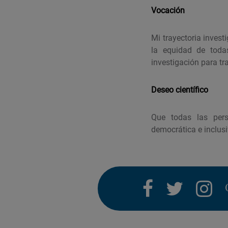
Vocación
Mi trayectoria inves
la equidad de toda
investigación para tra
Deseo científico
Que todas las pers
democrática e inclusi
facebook
twitter
i