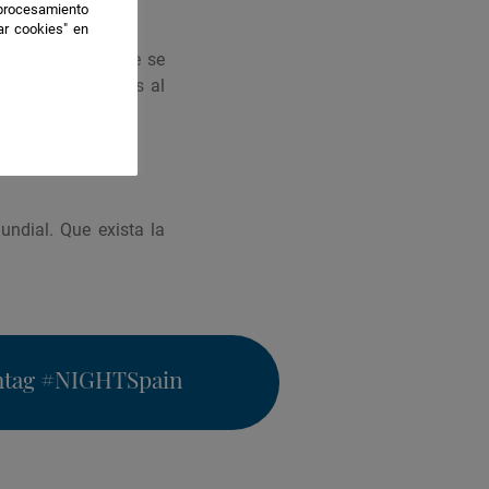
 procesamiento
ar cookies" en
Europea, creo que se
 muchos beneficios al
undial. Que exista la
htag
#NIGHTSpain