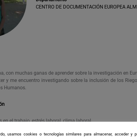
CENTRO DE DOCUMENTACIÓN EUROPEA ALM
a, con muchas ganas de aprender sobre la investigación en Eu
er y me encuentro investigando sobre la inclusión de los Riego
sos Humanos.
ión
en el trabajo, estrés laboral, clima laboral.
do, usamos cookies o tecnologías similares para almacenar, acceder y p