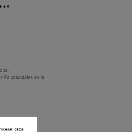
ERÍA
ropa.
s Psicosociales en la
rocesar datos