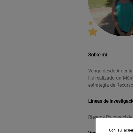
Sobre mí
Vengo desde Argentin
He realizado un Mást
estrategia de Recur
Líneas de investigac
Riesgos Psicosociales 
Con su acuer