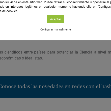
mo su visita en este sitio web. Puede retirar su consentimiento u oponerse al
do en intereses legítimos en cualquier momento haciendo clic en "Configur
ca de cookies.
teresada en conocer y aprender sobre Innovación en la Unión 
n Investigación dentro de diversos ámbitos y que eso traerá
Aceptar
Configurar manualmente
s científicos entre países para potenciar la Ciencia a nivel m
 económicas o idealistas.
nstagram
Conoce todas las novedades en redes con el has