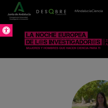
#AndalucíaCiencia
Abrir barra de herramientas