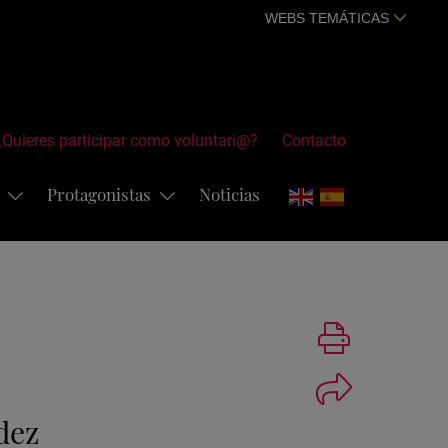
WEBS TEMÁTICAS
¿Quieres participar como voluntari@?
Contacto
s
Protagonistas
Noticias
Imprimir
dez