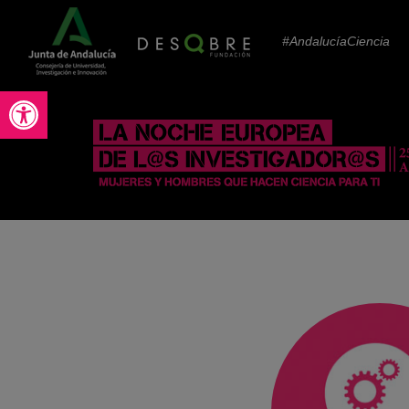
#AndalucíaCiencia
Abrir barra de herramientas