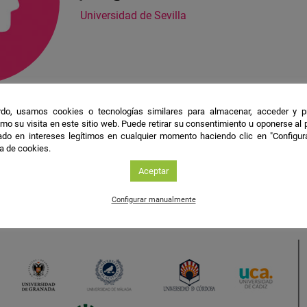
Universidad de Sevilla
do, usamos cookies o tecnologías similares para almacenar, acceder y p
mo su visita en este sitio web. Puede retirar su consentimiento u oponerse al
do en intereses legítimos en cualquier momento haciendo clic en "Configur
ca de cookies.
nstagram
Conoce todas las novedades en redes con el has
Aceptar
Configurar manualmente