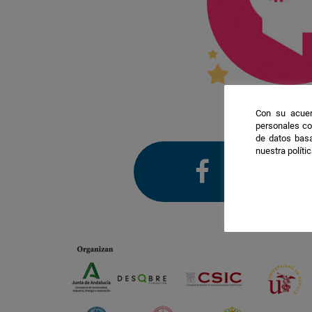
Con su acuer
personales co
de datos basa
nuestra políti
facebook
twitter
i