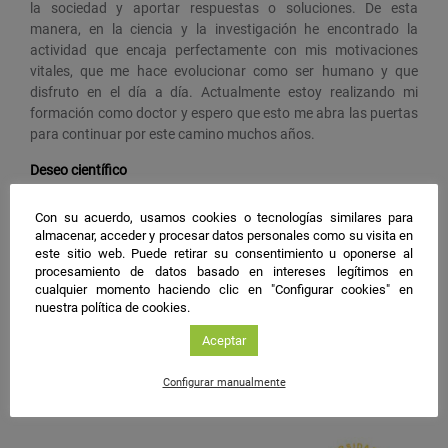
la sociedad y aportar respuestas o soluciones. De esta
manera, en la ciencia y la investigación he encontrado la
actividad que encaja perfectamente con mis motivaciones
vitales, que me hace evolucionar como ser humano y que
disfruto en el día a día. Actualmente estoy realizando mi
formación como doctor y espero que esto me abra las puertas
para continuar por este camino muchos años.
Deseo científico
Continuar con mi carrera investigadora para poder abordar,
Con su acuerdo, usamos cookies o tecnologías similares para
desde la investigación, algunos de los grandes retos del futuro
almacenar, acceder y procesar datos personales como su visita en
(calidad y producción de alimentos).
este sitio web. Puede retirar su consentimiento u oponerse al
procesamiento de datos basado en intereses legítimos en
cualquier momento haciendo clic en "Configurar cookies" en
nuestra política de cookies.
#NIGHTSpain
Aceptar
facebook
twitter
instagram
Configurar manualmente